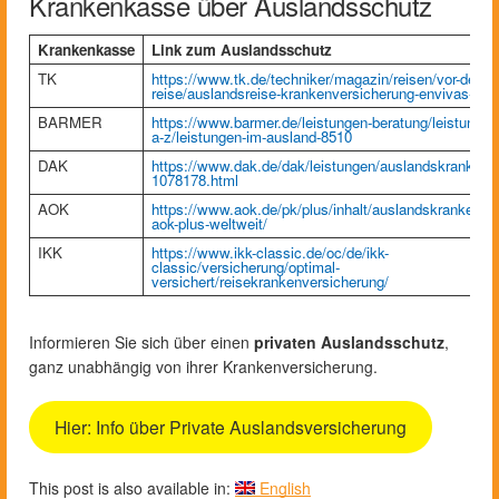
Krankenkasse über Auslandsschutz
Krankenkasse
Link zum Auslandsschutz
TK
https://www.tk.de/techniker/magazin/reisen/vor-der-
reise/auslandsreise-krankenversicherung-envivas-20
BARMER
https://www.barmer.de/leistungen-beratung/leistungen
a-z/leistungen-im-ausland-8510
DAK
https://www.dak.de/dak/leistungen/auslandskrankenv
1078178.html
AOK
https://www.aok.de/pk/plus/inhalt/auslandskrankenve
aok-plus-weltweit/
IKK
https://www.ikk-classic.de/oc/de/ikk-
classic/versicherung/optimal-
versichert/reisekrankenversicherung/
Informieren Sie sich über einen
privaten Auslandsschutz
,
ganz unabhängig von ihrer Krankenversicherung.
Hier: Info über Private Auslandsversicherung
This post is also available in:
English